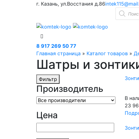
г. Казань, ул.Восстания д.86
intek115@mail
Поиск
товаров
8 917 269 50 77
Главная страница
»
Каталог товаров
»
Д
Шатры и зонтик
Зонт
Фильтр
Производитель
В нал
23 96
Цена
Подр
Зонт