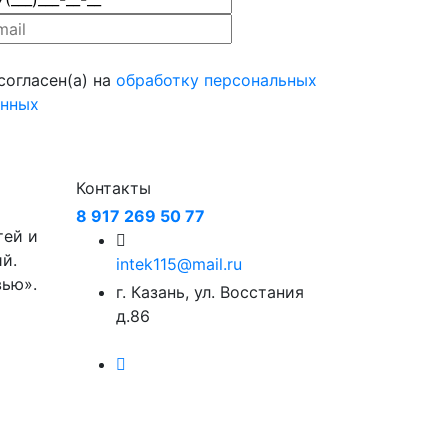
согласен(а) на
обработку персональных
анных
Контакты
8 917 269 50 77
тей и
й.
intek115@mail.ru
вью».
г. Казань, ул. Восстания
д.86