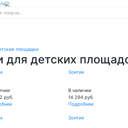
.ru
етские площадки
и для детских площад
ик
Зонтик
ичии
В наличии
2
руб.
14 294
руб.
обнее
Подробнее
ик
Зонтик