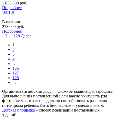
1 833 838
руб.
Подробнее
1001 Д
В наличии
278 000
руб.
Подробнее
Пагинация
1
2
…
128
Далее
записей
1
2
3
4
…
126
127
128
→
Организовать детский досуг – сложное задание для взрослых.
Для выполнения поставленной цели важно учитывать ряд
факторов: место для игр должно способствовать развитию
потенциала ребенка, быть безопасным и увлекательным.
Детская площадка
– способ реализации поставленных
заданий.