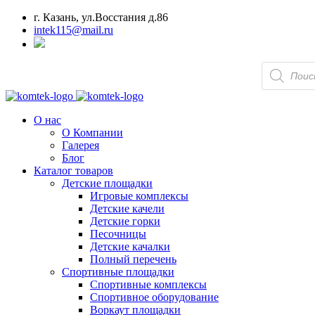
г. Казань, ул.Восстания д.86
intek115@mail.ru
Поиск
товаров
О нас
О Компании
Галерея
Блог
Каталог товаров
Детские площадки
Игровые комплексы
Детские качели
Детские горки
Песочницы
Детские качалки
Полный перечень
Спортивные площадки
Спортивные комплексы
Спортивное оборудование
Воркаут площадки