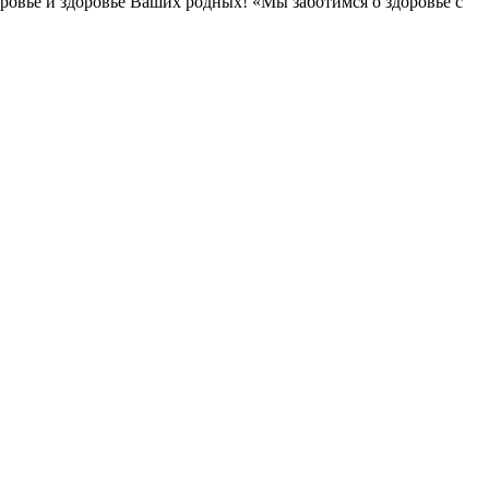
овье и здоровье Ваших родных! «Мы заботимся о здоровье с