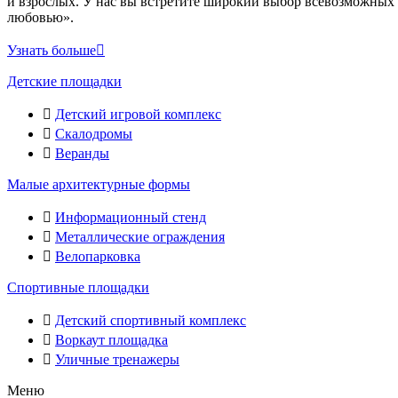
и взрослых. У нас вы встретите широкий выбор всевозможных 
любовью».
Узнать больше
Детские площадки
Детский игровой комплекс
Скалодромы
Веранды
Малые архитектурные формы
Информационный стенд
Металлические ограждения
Велопарковка
Спортивные площадки
Детский спортивный комплекс
Воркаут площадка
Уличные тренажеры
Меню