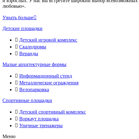
и взрослых. У нас вы встретите широкий выбор всевозможных 
любовью».
Узнать больше
Детские площадки
Детский игровой комплекс
Скалодромы
Веранды
Малые архитектурные формы
Информационный стенд
Металлические ограждения
Велопарковка
Спортивные площадки
Детский спортивный комплекс
Воркаут площадка
Уличные тренажеры
Меню