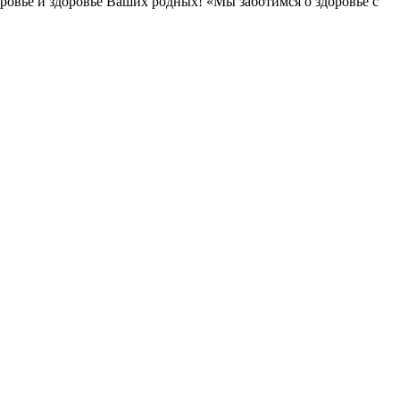
овье и здоровье Ваших родных! «Мы заботимся о здоровье с