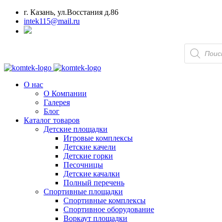
г. Казань, ул.Восстания д.86
intek115@mail.ru
Поиск
товаров
О нас
О Компании
Галерея
Блог
Каталог товаров
Детские площадки
Игровые комплексы
Детские качели
Детские горки
Песочницы
Детские качалки
Полный перечень
Спортивные площадки
Спортивные комплексы
Спортивное оборудование
Воркаут площадки