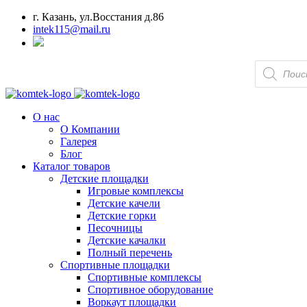
г. Казань, ул.Восстания д.86
intek115@mail.ru
Поиск
товаров
О нас
О Компании
Галерея
Блог
Каталог товаров
Детские площадки
Игровые комплексы
Детские качели
Детские горки
Песочницы
Детские качалки
Полный перечень
Спортивные площадки
Спортивные комплексы
Спортивное оборудование
Воркаут площадки