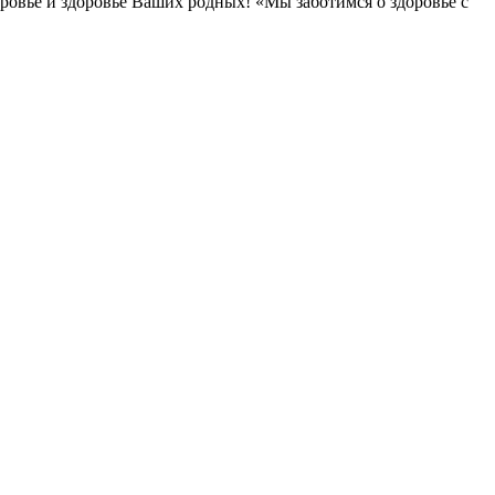
овье и здоровье Ваших родных! «Мы заботимся о здоровье с