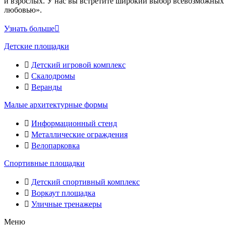
и взрослых. У нас вы встретите широкий выбор всевозможных 
любовью».
Узнать больше
Детские площадки
Детский игровой комплекс
Скалодромы
Веранды
Малые архитектурные формы
Информационный стенд
Металлические ограждения
Велопарковка
Спортивные площадки
Детский спортивный комплекс
Воркаут площадка
Уличные тренажеры
Меню