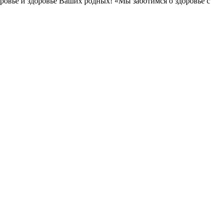
овье и здоровье Ваших родных! «Мы заботимся о здоровье с