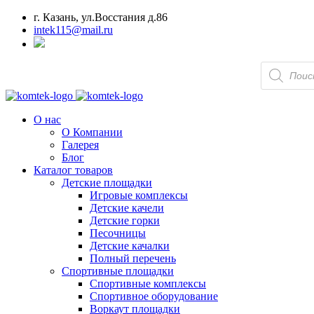
г. Казань, ул.Восстания д.86
intek115@mail.ru
Поиск
товаров
О нас
О Компании
Галерея
Блог
Каталог товаров
Детские площадки
Игровые комплексы
Детские качели
Детские горки
Песочницы
Детские качалки
Полный перечень
Спортивные площадки
Спортивные комплексы
Спортивное оборудование
Воркаут площадки