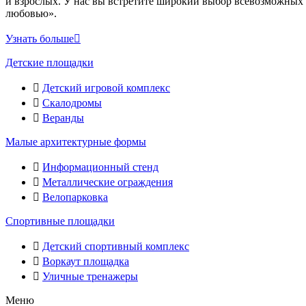
и взрослых. У нас вы встретите широкий выбор всевозможных 
любовью».
Узнать больше
Детские площадки
Детский игровой комплекс
Скалодромы
Веранды
Малые архитектурные формы
Информационный стенд
Металлические ограждения
Велопарковка
Спортивные площадки
Детский спортивный комплекс
Воркаут площадка
Уличные тренажеры
Меню