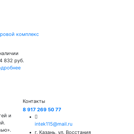
ровой комплекс
наличии
4 832
руб.
одробнее
Контакты
8 917 269 50 77
тей и
й.
intek115@mail.ru
вью».
г. Казань, ул. Восстания