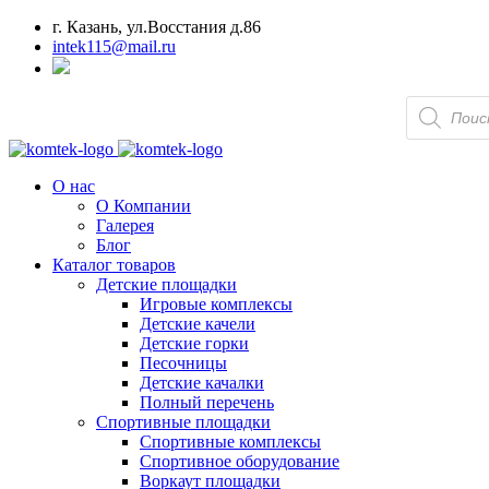
г. Казань, ул.Восстания д.86
intek115@mail.ru
Поиск
товаров
О нас
О Компании
Галерея
Блог
Каталог товаров
Детские площадки
Игровые комплексы
Детские качели
Детские горки
Песочницы
Детские качалки
Полный перечень
Спортивные площадки
Спортивные комплексы
Спортивное оборудование
Воркаут площадки