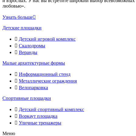
и взрослых. У нас вы встретите широкий выбор всевозможных 
любовью».
Узнать больше
Детские площадки
Детский игровой комплекс
Скалодромы
Веранды
Малые архитектурные формы
Информационный стенд
Металлические ограждения
Велопарковка
Спортивные площадки
Детский спортивный комплекс
Воркаут площадка
Уличные тренажеры
Меню