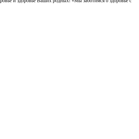
овье и здоровье Ваших родных! «Мы заботимся о здоровье с