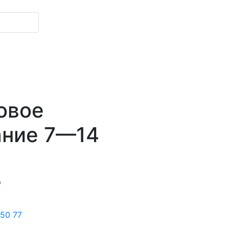
овое
ание 7—14
р
 50 77