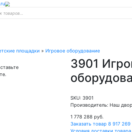
.ru
етские площадки
»
Игровое оборудование
3901 Игро
оставьте
оборудов
те.
SKU:
3901
Производитель: Наш дво
1 778 288
руб.
Заказать товар
8 917 269
Условия доставки товара