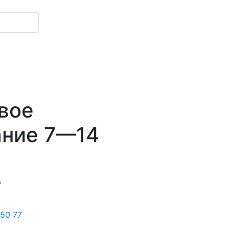
вое
ание 7—14
р
 50 77