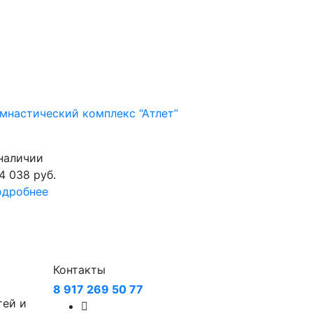
мнастический комплекс “Атлет”
наличии
4 038
руб.
одробнее
Контакты
8 917 269 50 77
тей и